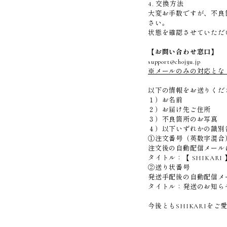
4. 交換方法
大変お手数ですが、不良
さい。
状態を確認させていただ
【お問い合わせ窓口】
support@chojyu.jp
※メールのみの対応とな
以下の情報をお送りくだ
１）お名前
２）お届け先ご住所
３）不良箇所のお写真
４）以下いずれかの識別
①注文番号（英数字混合
注文後の自動配信メール
タイトル：【 SHIKAR
②送り状番号
発送手配後の自動配信メ
タイトル：発送のお知ら
今後ともSHIKARIを