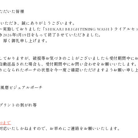
ただいた皆様
愛顧いただき、誠にありがとうございます。
0日〜実施しておりました「SHIKARI BRIGHTENING WASHトライア
2026年1月19日をもって終了させていただきました。
、厚く御礼申し上げます。
しておりますが、破損等お気づきのことがございましたら受付期間中に
自動返品された場合も、受付期間中にお問い合わせをお願いいたします
りになられたポーチの状態を今一度ご確認いただけますようお願い申し
菊池風磨ビジュアルポーチ
プリントの剥がれ等
00まで
対応いたしかねますので、お早めにご連絡をお願いいたします。