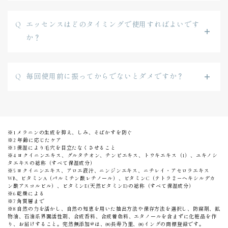
エッセンスはどのタイミングで使用すればよいです
か？
毎回使用前に振ってからでないとダメですか？
※1 メラニンの生成を抑え、しみ、そばかすを防ぐ
※2 年齢に応じたケア
※3 保湿により毛穴を目立たなくさせること
※4 ヨクイニンエキス、グルタチオン、チンピエキス、トウキエキス（1）、ユキノシ
タエキスの総称（すべて保湿成分）
※5 ヨクイニンエキス、アロエ液汁、ニンジンエキス、ニチレイ・アセロラエキス
WB、ビタミンA（パルミチン酸レチノール）、ビタミンC（テトラ２－ヘキシルデカ
ン酸アスコルビル）、ビタミンE(天然ビタミンE)の総称（すべて保湿成分）
※6 乾燥による
※7 角質層まで
※8 自然の力を活かし、自然の知恵を用いた抽出方法や保存方法を選択し、防腐剤、鉱
物油、石油系界面活性剤、合成香料、合成着色料、エタノールを含まずに化粧品を作
り、お届けすること。完然無添加®は、㈱長寿乃里、㈱イングの商標登録です。