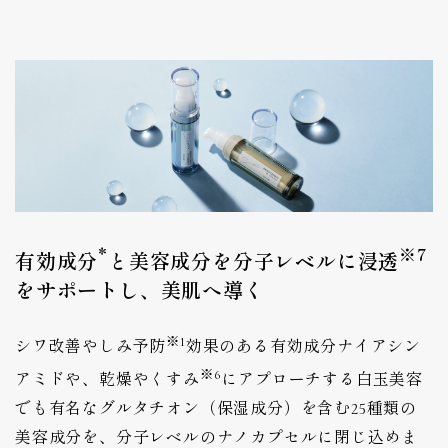
*
※7
有効成分
と美容成分を分子レベルに浸透
をサポートし、美肌へ導く
※1
シワ改善やしみ予防
効果のある有効成分ナイアシン
※6
アミドや、乾燥やくすみ
にアプローチする白玉美容
でも有名なグルタチオン（保湿成分）を含む25種類の
美容成分を、分子レベルのナノカプセルに閉じ込めま