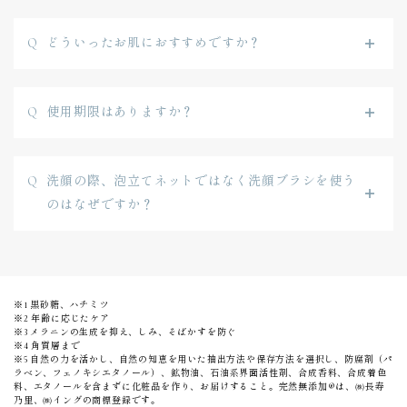
どういったお肌におすすめですか？
使用期限はありますか？
洗顔の際、泡立てネットではなく洗顔ブラシを使う
のはなぜですか？
※1 黒砂糖、ハチミツ
※2 年齢に応じたケア
※3 メラニンの生成を抑え、しみ、そばかすを防ぐ
※4 角質層まで
※5 自然の力を活かし、自然の知恵を用いた抽出方法や保存方法を選択し、防腐剤（パ
ラベン、フェノキシエタノール）、鉱物油、石油系界面活性剤、合成香料、合成着色
料、エタノールを含まずに化粧品を作り、お届けすること。完然無添加®は、㈱長寿
乃里、㈱イングの商標登録です。