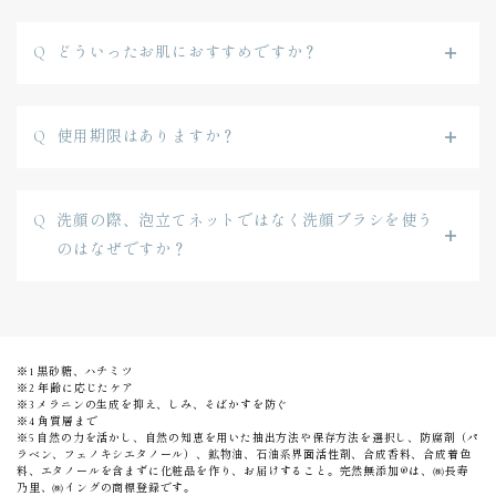
どういったお肌におすすめですか？
使用期限はありますか？
洗顔の際、泡立てネットではなく洗顔ブラシを使う
のはなぜですか？
※1 黒砂糖、ハチミツ
※2 年齢に応じたケア
※3 メラニンの生成を抑え、しみ、そばかすを防ぐ
※4 角質層まで
※5 自然の力を活かし、自然の知恵を用いた抽出方法や保存方法を選択し、防腐剤（パ
ラベン、フェノキシエタノール）、鉱物油、石油系界面活性剤、合成香料、合成着色
料、エタノールを含まずに化粧品を作り、お届けすること。完然無添加®は、㈱長寿
乃里、㈱イングの商標登録です。